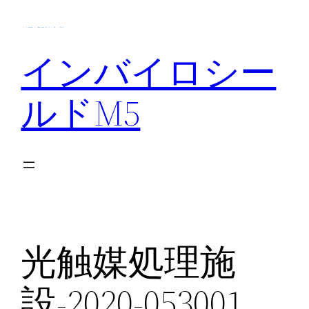
内
容
を
インバイロシー
ス
キ
ルドM5
ッ
プ
光触媒処理施
設-2020-053001