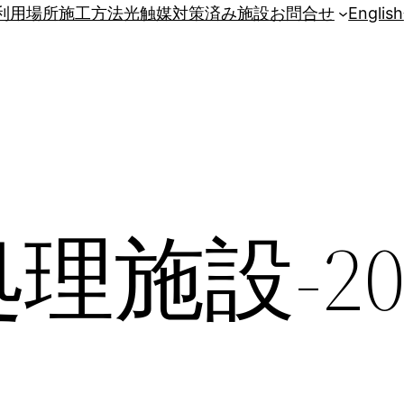
利用場所
施工方法
光触媒対策済み施設
お問合せ
English
施設-202