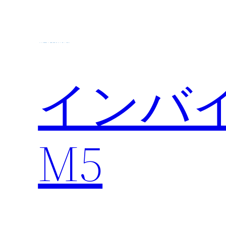
内
容
を
ス
キ
インバ
ッ
プ
M5